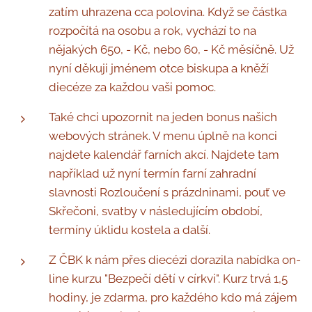
zatím uhrazena cca polovina. Když se částka
rozpočítá na osobu a rok, vychází to na
nějakých 650, - Kč, nebo 60, - Kč měsíčně. Už
nyní děkuji jménem otce biskupa a kněží
diecéze za každou vaši pomoc.
Také chci upozornit na jeden bonus našich
webových stránek. V menu úplně na konci
najdete kalendář farních akcí. Najdete tam
například už nyní termín farní zahradní
slavnosti Rozloučení s prázdninami, pouť ve
Skřečoni, svatby v následujícím období,
termíny úklidu kostela a další.
Z ČBK k nám přes diecézi dorazila nabídka on-
line kurzu "Bezpečí dětí v církvi". Kurz trvá 1,5
hodiny, je zdarma, pro každého kdo má zájem