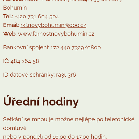
Bohumín
Tel.:
+420 731 604 504
Email:
rkf.novybohumin@doo.cz
Web
: www.farnostnovybohumin.cz
Bankovní spojení: 172 440 7329/0800
IČ: 484 264 58
ID datové schránky: ra3u3r6
Úřední hodiny
Setkání se mnou je možné nejlépe po telefonické
domluvě
nebo v pondělí od 16.00 do 17.00 hodin.