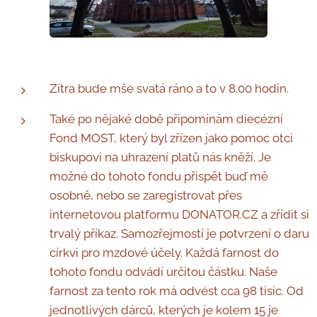
Zítra bude mše svatá ráno a to v 8.00 hodin.
Také po nějaké době připomínám diecézní
Fond MOST, který byl zřízen jako pomoc otci
biskupovi na uhrazení platů nás kněží. Je
možné do tohoto fondu přispět buď mě
osobně, nebo se zaregistrovat přes
internetovou platformu DONATOR.CZ a zřídit si
trvalý příkaz. Samozřejmostí je potvrzení o daru
církvi pro mzdové účely. Každá farnost do
tohoto fondu odvádí určitou částku. Naše
farnost za tento rok má odvést cca 98 tisíc. Od
jednotlivých dárců, kterých je kolem 15 je