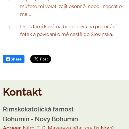
Můžete mi volat, zajít osobně, nebo i napsat e-
mail.
Dnes farní kavárna bude a zvu na promítání
fotek a povídání o mé cestě do Slovinska.
Share
Kontakt
Římskokatolická farnost
Bohumín - Nový Bohumín
Adresa:
Nám. T. G. Masaryka 284; 735 81 Nový