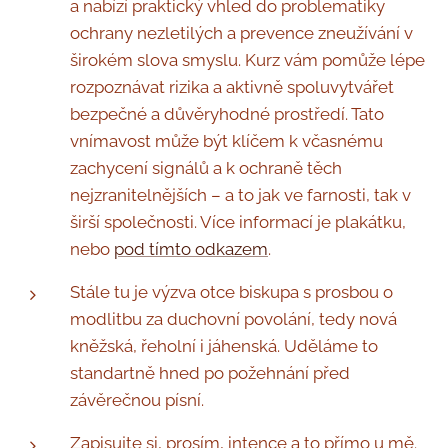
a nabízí praktický vhled do problematiky
ochrany nezletilých a prevence zneužívání v
širokém slova smyslu. Kurz vám pomůže lépe
rozpoznávat rizika a aktivně spoluvytvářet
bezpečné a důvěryhodné prostředí. Tato
vnímavost může být klíčem k včasnému
zachycení signálů a k ochraně těch
nejzranitelnějších – a to jak ve farnosti, tak v
širší společnosti. Více informací je plakátku,
nebo
pod tímto odkazem
.
Stále tu je výzva otce biskupa s prosbou o
modlitbu za duchovní povolání, tedy nová
kněžská, řeholní i jáhenská. Uděláme to
standartně hned po požehnání před
závěrečnou písní.
Zapisujte si, prosím, intence a to přímo u mě.