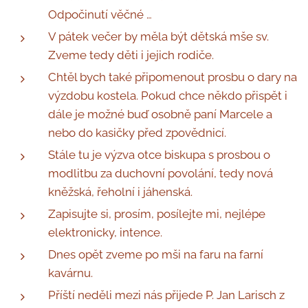
Odpočinutí věčné …
V pátek večer by měla být dětská mše sv.
Zveme tedy děti i jejich rodiče.
Chtěl bych také připomenout prosbu o dary na
výzdobu kostela. Pokud chce někdo přispět i
dále je možné buď osobně paní Marcele a
nebo do kasičky před zpovědnicí.
Stále tu je výzva otce biskupa s prosbou o
modlitbu za duchovní povolání, tedy nová
kněžská, řeholní i jáhenská.
Zapisujte si, prosím, posílejte mi, nejlépe
elektronicky, intence.
Dnes opět zveme po mši na faru na farní
kavárnu.
Příští neděli mezi nás přijede P. Jan Larisch z