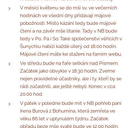
V měsíci květenu se do mší sv. ve večerních
hodinách ve všední dny přidávají májové
pobožnosti. Místo kázání tedy bude májové
čtení a na závěr mše litanie. Tady v NB bude
tedy v Po, Pá i So. Také společenství věřících v
Šunychlu nabízí každé úterý od 18.00 hodin.
Májové čtení máte ke stažení na farním webu.
Ve středu bude na faře setkání nad Písmem.
Začátek jako obvykle v 18.30 hodin. Zveme
nejen pravidelné účastníky, ale i ty, kteří by se
rádi zúčastnili, ale ještě nebyli. Konec v cca
20.00 hod.
V pátek v poledne bude mít v NB pohřeb paní
Irena Burová z Bohumína, která zemřela ve
věku 86 let v uplynulém týdnu. Začátek
obřadu beze mše svaté bude ve 12.00 hodin.