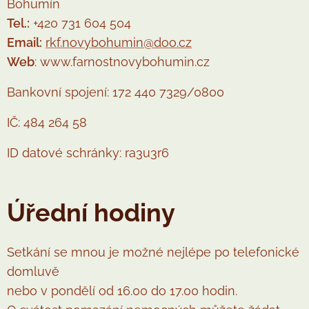
Bohumín
Tel.:
+420 731 604 504
Email:
rkf.novybohumin@doo.cz
Web
: www.farnostnovybohumin.cz
Bankovní spojení: 172 440 7329/0800
IČ: 484 264 58
ID datové schránky: ra3u3r6
Úřední hodiny
Setkání se mnou je možné nejlépe po telefonické
domluvě
nebo v pondělí od 16.00 do 17.00 hodin.