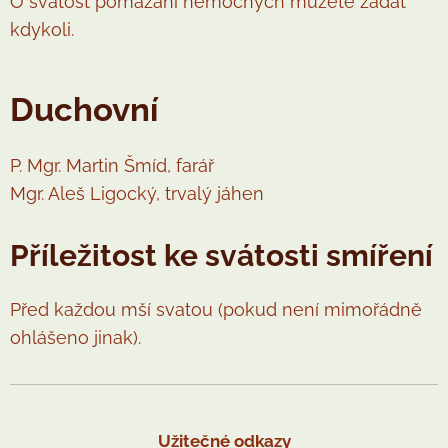
O svátost pomazání nemocných můžete žádat
kdykoli.
Duchovní
P. Mgr. Martin Šmíd, farář
Mgr. Aleš Ligocký, trvalý jáhen
Příležitost ke svátosti smíření
Před každou mší svatou (pokud není mimořádně
ohlášeno jinak).
Užitečné odkazy