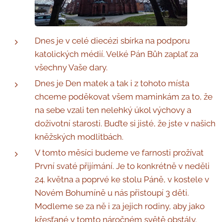
Dnes je v celé diecézi sbírka na podporu
katolických médií. Velké Pán Bůh zaplať za
všechny Vaše dary.
Dnes je Den matek a tak i z tohoto místa
chceme poděkovat všem maminkám za to, že
na sebe vzali ten nelehký úkol výchovy a
doživotní starosti. Buďte si jisté, že jste v našich
kněžských modlitbách.
V tomto měsíci budeme ve farnosti prožívat
První svaté přijímání. Je to konkrétně v neděli
24. května a poprvé ke stolu Páně, v kostele v
Novém Bohumíně u nás přistoupí 3 děti.
Modleme se za ně i za jejich rodiny, aby jako
křesťané v tomto náročném světě obstály.