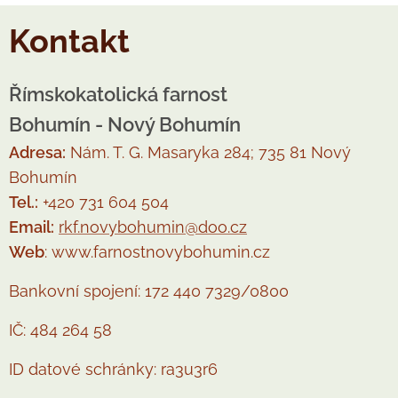
Kontakt
Římskokatolická farnost
Bohumín - Nový Bohumín
Adresa:
Nám. T. G. Masaryka 284; 735 81 Nový
Bohumín
Tel.:
+420 731 604 504
Email:
rkf.novybohumin@doo.cz
Web
: www.farnostnovybohumin.cz
Bankovní spojení: 172 440 7329/0800
IČ: 484 264 58
ID datové schránky: ra3u3r6