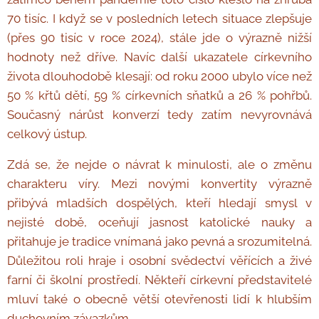
70 tisíc. I když se v posledních letech situace zlepšuje
(přes 90 tisíc v roce 2024), stále jde o výrazně nižší
hodnoty než dříve. Navíc další ukazatele církevního
života dlouhodobě klesají: od roku 2000 ubylo více než
50 % křtů dětí, 59 % církevních sňatků a 26 % pohřbů.
Současný nárůst konverzí tedy zatím nevyrovnává
celkový ústup.
Zdá se, že nejde o návrat k minulosti, ale o změnu
charakteru víry. Mezi novými konvertity výrazně
přibývá mladších dospělých, kteří hledají smysl v
nejisté době, oceňují jasnost katolické nauky a
přitahuje je tradice vnímaná jako pevná a srozumitelná.
Důležitou roli hraje i osobní svědectví věřících a živé
farní či školní prostředí. Někteří církevní představitelé
mluví také o obecně větší otevřenosti lidí k hlubším
duchovním závazkům.