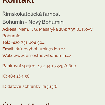
Římskokatolická farnost
Bohumín - Nový Bohumín
Adresa:
Nám. T. G. Masaryka 284; 735 81 Nový
Bohumín
Tel.:
+420 731 604 504
Email:
rkf.novybohumin@doo.cz
Web
: www.farnostnovybohumin.cz
Bankovní spojení: 172 440 7329/0800
IČ: 484 264 58
ID datové schránky: ra3u3r6