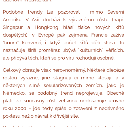
Podobné trendy lze pozorovat i mimo Severní
Ameriku. V Asii dochází k výraznému růstu (např.
Singapur a Hongkong hlásí tisíce nových křtů
dospělých), v Evropě pak zejména Francie zažívá
"boom" konverzí, i když počet křtů dětí klesá. To
naznačuje širší proměnu: ubývá "kulturních" věřících,
ale přibývá těch, kteří se pro víru rozhodují osobně.
Celkový obraz je však nerovnoměrný. Některé diecéze
rostou výrazně, jiné stagnují či mírně klesají, a v
některých silně sekularizovaných zemích, jako je
Německo, se podobný trend neprojevuje. Obecně
platí, že současný růst většinou nedosahuje úrovně
roku 2000 – jde tedy spíše o zotavení z nedávného
poklesu než o návrat k dřívější síle.