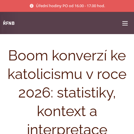
Úřední hodiny PO od 16.00 - 17.00 hod.
ŘFNB
Boom konverzí ke
katolicismu v roce
2026: statistiky,
kontext a
interpretace