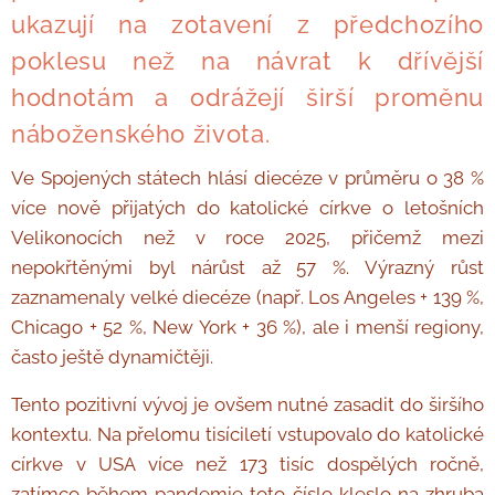
ukazují na zotavení z předchozího
poklesu než na návrat k dřívější
hodnotám a odrážejí širší proměnu
náboženského života.
Ve Spojených státech hlásí diecéze v průměru o 38 %
více nově přijatých do katolické církve o letošních
Velikonocích než v roce 2025, přičemž mezi
nepokřtěnými byl nárůst až 57 %. Výrazný růst
zaznamenaly velké diecéze (např. Los Angeles + 139 %,
Chicago + 52 %, New York + 36 %), ale i menší regiony,
často ještě dynamičtěji.
Tento pozitivní vývoj je ovšem nutné zasadit do širšího
kontextu. Na přelomu tisíciletí vstupovalo do katolické
církve v USA více než 173 tisíc dospělých ročně,
zatímco během pandemie toto číslo kleslo na zhruba