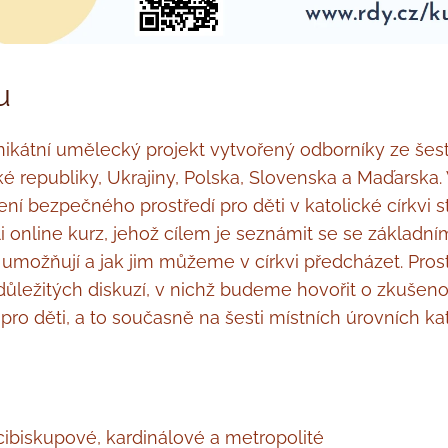
u
ikátní umělecký projekt vytvořený odborníky ze še
é republiky, Ukrajiny, Polska, Slovenska a Maďarska.
ní bezpečného prostředí pro děti v katolické církvi st
i online kurz, jehož cílem je seznámit se se základním
 umožňují a jak jim můžeme v církvi předcházet. Pros
důležitých diskuzí, v nichž budeme hovořit o zkušen
ro děti, a to současně na šesti místních úrovních kat
cibiskupové, kardinálové a metropolité