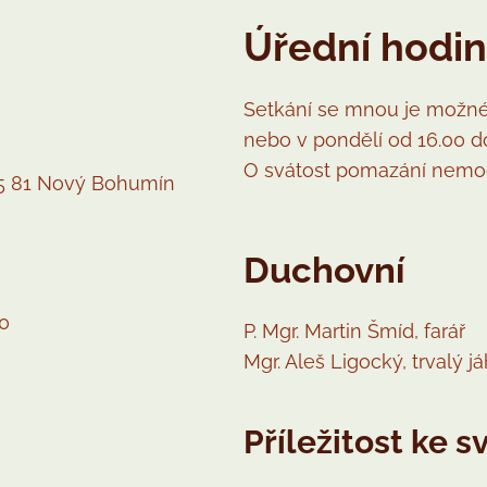
Úřední hodi
Setkání se mnou je možné
nebo v pondělí od 16.00 do
O svátost pomazání nemoc
35 81 Nový Bohumín
Duchovní
0
P. Mgr. Martin Šmíd, farář
Mgr. Aleš Ligocký, trvalý j
Příležitost ke s