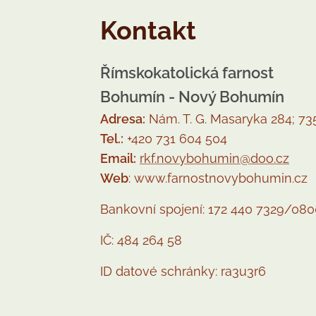
Kontakt
Římskokatolická farnost
Bohumín - Nový Bohumín
Adresa:
Nám. T. G. Masaryka 284; 7
Tel.:
+420 731 604 504
Email:
rkf.novybohumin@doo.cz
Web
: www.farnostnovybohumin.cz
Bankovní spojení: 172 440 7329/080
IČ: 484 264 58
ID datové schránky: ra3u3r6