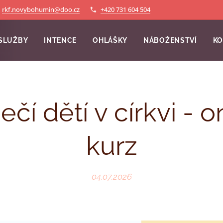
rkf.novybohumin@doo.cz
+420 731 604 504
SLUŽBY
INTENCE
OHLÁŠKY
NÁBOŽENSTVÍ
KO
čí dětí v církvi - o
kurz
04.07.2026