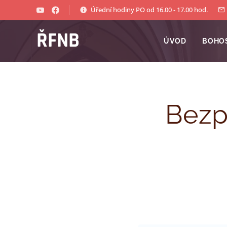
Úřední hodiny PO od 16.00 - 17.00 hod.
ŘFNB
ÚVOD
BOHO
Bezpe