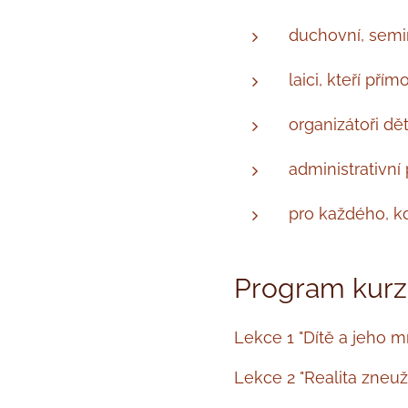
duchovní, semi
laici, kteří pří
organizátoři dě
administrativní 
pro každého, kd
Program kur
Lekce 1 "Dítě a jeho mís
Lekce 2 "Realita zneuž