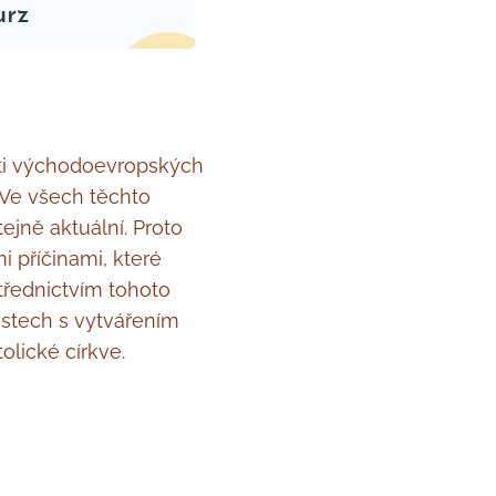
sti východoevropských
 Ve všech těchto
ejně aktuální. Proto
i příčinami, které
třednictvím tohoto
ostech s vytvářením
olické církve.