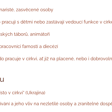
naristé, zasvěcené osoby
mo pracují s dětmi nebo zastávají vedoucí funkce v cír
tských táborů, animátoři
pracovníci farností a diecézí
o pracuje v církvi, ať již na placené, nebo i dobrovol
zu
to v církvi" (Ukrajina)
ívání a jeho vliv na nezletilé osoby a zranitelné dosp