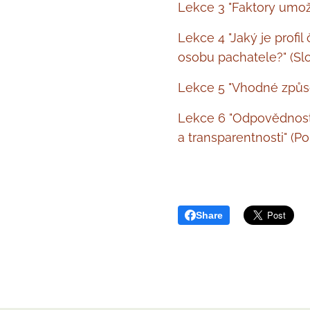
Lekce 3 "Faktory umožň
Lekce 4 "Jaký je profi
osobu pachatele?" (Sl
Lekce 5 "Vhodné způso
Lekce 6 "Odpovědnost z
a transparentnosti" (Po
Share