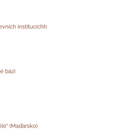
kevních institucíchh
né bázi
ělé" (Maďarsko)