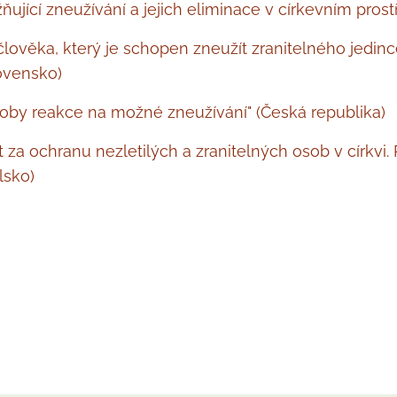
ující zneužívání a jejich eliminace v církevním prost
l člověka, který je schopen zneužít zranitelného jedin
ovensko)
by reakce na možné zneužívání" (Česká republika)
a ochranu nezletilých a zranitelných osob v církvi.
lsko)