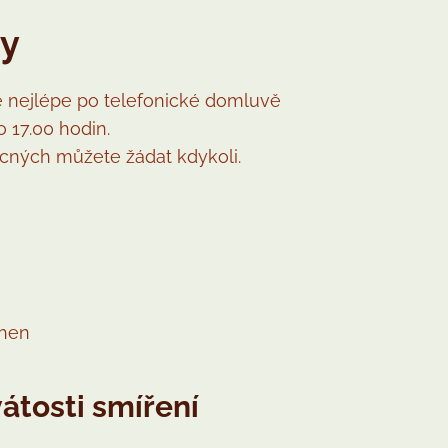
ny
 nejlépe po telefonické domluvě
 17.00 hodin.
ných můžete žádat kdykoli.
áhen
vátosti smíření