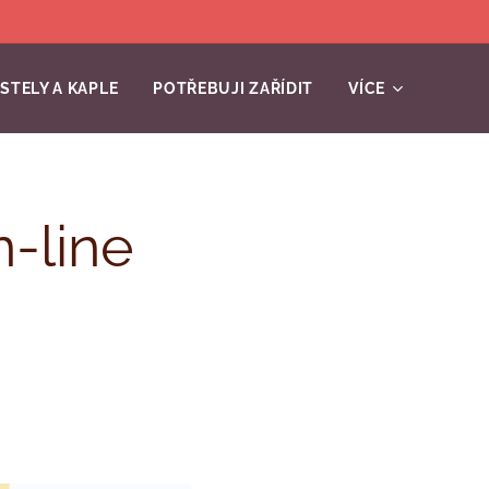
STELY A KAPLE
POTŘEBUJI ZAŘÍDIT
VÍCE
n-line